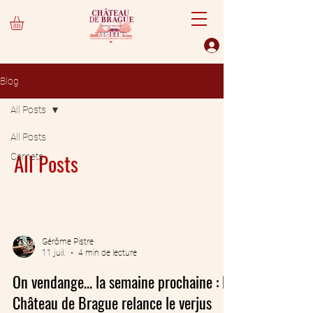
Blog
All Posts
All Posts
All Posts
Carnets
Gérôme Pistre
11 juil.
4 min de lecture
On vendange… la semaine prochaine : le
Château de Brague relance le verjus